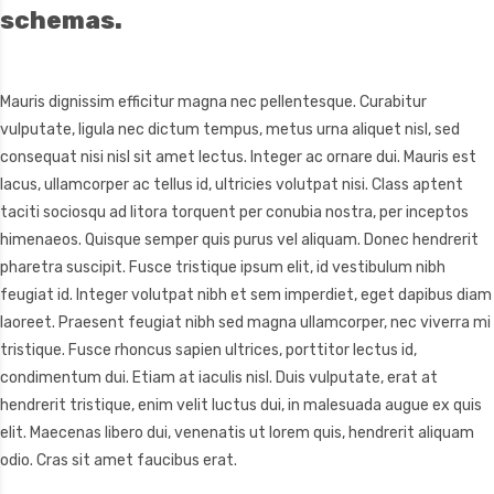
schemas.
Mauris dignissim efficitur magna nec pellentesque. Curabitur
vulputate, ligula nec dictum tempus, metus urna aliquet nisl, sed
consequat nisi nisl sit amet lectus. Integer ac ornare dui. Mauris est
lacus, ullamcorper ac tellus id, ultricies volutpat nisi. Class aptent
taciti sociosqu ad litora torquent per conubia nostra, per inceptos
himenaeos. Quisque semper quis purus vel aliquam. Donec hendrerit
pharetra suscipit. Fusce tristique ipsum elit, id vestibulum nibh
feugiat id. Integer volutpat nibh et sem imperdiet, eget dapibus diam
laoreet. Praesent feugiat nibh sed magna ullamcorper, nec viverra mi
tristique. Fusce rhoncus sapien ultrices, porttitor lectus id,
condimentum dui. Etiam at iaculis nisl. Duis vulputate, erat at
hendrerit tristique, enim velit luctus dui, in malesuada augue ex quis
elit. Maecenas libero dui, venenatis ut lorem quis, hendrerit aliquam
odio. Cras sit amet faucibus erat.