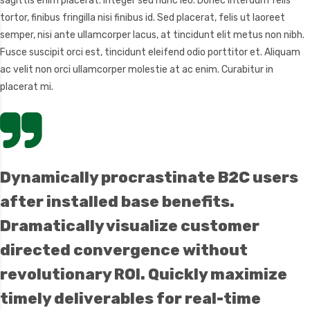
sagittis enim placerat. Integer sed nunc leo. Donec interdum felis
tortor, finibus fringilla nisi finibus id. Sed placerat, felis ut laoreet
semper, nisi ante ullamcorper lacus, at tincidunt elit metus non nibh.
Fusce suscipit orci est, tincidunt eleifend odio porttitor et. Aliquam
ac velit non orci ullamcorper molestie at ac enim. Curabitur in
placerat mi.
Dynamically procrastinate B2C users
after installed base benefits.
Dramatically visualize customer
directed convergence without
revolutionary ROI. Quickly maximize
timely deliverables for real-time