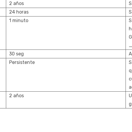
2 años
S
24 horas
S
1 minuto
S
h
G
_
30 seg
A
Persistente
S
q
c
a
2 años
U
g