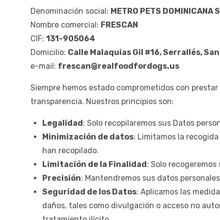
Denominación social:
METRO PETS DOMINICANA S.
Nombre comercial:
FRESCAN
CIF:
131-905064
Domicilio:
Calle Malaquias Gil #16, Serrallés, Sa
e-mail:
frescan@realfoodfordogs.us
Siempre hemos estado comprometidos con prestar nue
transparencia. Nuestros principios son:
Legalidad
: Solo recopilaremos sus Datos persona
Minimización de datos
: Limitamos la recogida
han recopilado.
Limitación de la Finalidad
: Solo recogeremos 
Precisión
: Mantendremos sus datos personales
Seguridad de los Datos
: Aplicamos las medida
daños, tales como divulgación o acceso no autori
tratamiento ilícito.