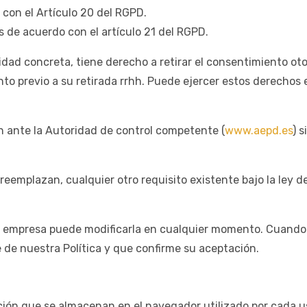
 con el Artículo 20 del RGPD.
 de acuerdo con el artículo 21 del RGPD.
idad concreta, tiene derecho a retirar el consentimiento ot
ento previo a su retirada rrhh. Puede ejercer estos derecho
 ante la Autoridad de control competente (
www.aepd.es
) 
reemplazan, cualquier otro requisito existente bajo la ley d
y la empresa puede modificarla en cualquier momento. Cuando 
 de nuestra Política y que confirme su aceptación.
ón que se almacenan en el navegador utilizado por cada usu