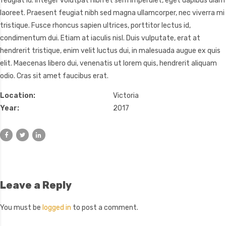
feugiat id. Integer volutpat nibh et sem imperdiet, eget dapibus diam
laoreet. Praesent feugiat nibh sed magna ullamcorper, nec viverra mi
tristique. Fusce rhoncus sapien ultrices, porttitor lectus id,
condimentum dui. Etiam at iaculis nisl. Duis vulputate, erat at
hendrerit tristique, enim velit luctus dui, in malesuada augue ex quis
elit. Maecenas libero dui, venenatis ut lorem quis, hendrerit aliquam
odio. Cras sit amet faucibus erat.
Location:
Victoria
Year:
2017
Leave a Reply
You must be
logged in
to post a comment.